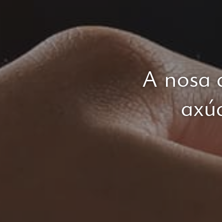
A nosa 
axúd