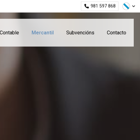
981 597 868
Contable
Mercantil
Subvencións
Contacto