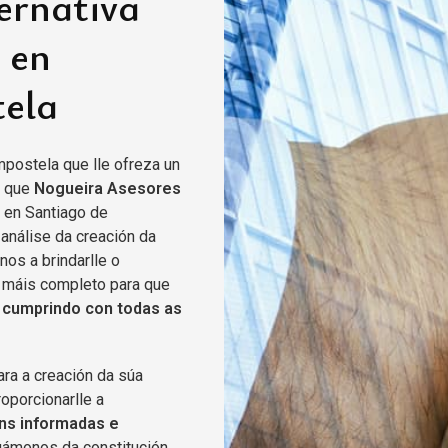
ernativa
 en
ela
postela que lle ofreza un
e que
Nogueira Asesores
 en Santiago de
análise da creación da
os a brindarlle o
 máis completo para que
e
cumprindo con todas as
ra a creación da súa
oporcionarlle a
ns informadas e
gámonos da constitución,