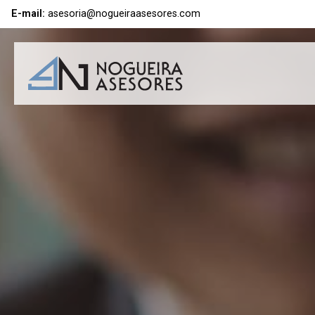
E-mail:
asesoria@nogueiraasesores.com